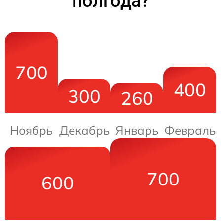
полгода?
700
400
300
260
Ноябрь
Декабрь
Январь
Февраль
700
600