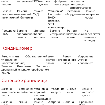
блока
загрузчика BIOS
жестких
файрвола
диагностика
питания
дисков
на сервере
ленточного
автозагрузчика
Ремонт
Ремонт
Ремонт
Установка/
Настройка
Замена
ленточного
ленточной
СХД
Настройка
оборудования
северного
накопителя
библиотеки
RAID-
моста
массива,
SCSI
контроллера
Прошивка
Замена
Замена
Замена
Ремонт
Не
BIOS
оперативной
блока
материнской
материнской
передаются
памяти
питания
платы
платы
пакеты в
vmware
Кондиционер
Ремонт платы
Обслуживание
Ремонт
Ремонт
Устранение
управления
внутреннего
внешнего
утечки
(восстановление)
блока
блока
хладогента
Замена
Демонтаж
Заправка
дренажной
кондиционера
фреоном
помпы
Сетевое хранилище
Замена
Установка
Установка
Удаление
Снятие
Замена
материнской
драйверов
водяной
вируса
кода
жесткого
платы
системы
диска
охлаждения
Замена
Замена
Замена
Апгрейд
Замена
Прошивка