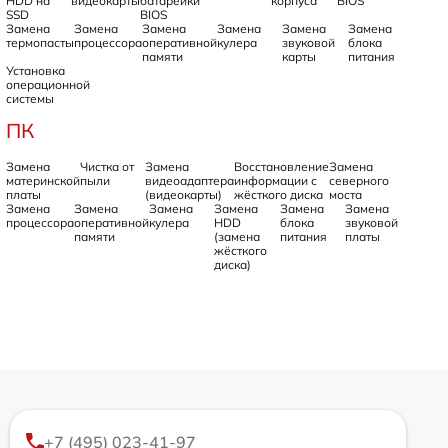
HDD на
видеокарты
батарейки
корпуса
BIOS
SSD
BIOS
Замена
Замена
Замена
Замена
Замена
Замена
термопасты
процессора
оперативной
кулера
звуковой
блока
памяти
карты
питания
Установка
операционной
системы
ПК
Замена
Чистка от
Замена
Восстановление
Замена
материнской
пыли
видеоадаптера
информации с
северного
платы
(видеокарты)
жёсткого диска
моста
Замена
Замена
Замена
Замена
Замена
Замена
процессора
оперативной
кулера
HDD
блока
звуковой
памяти
(замена
питания
платы
жёсткого
диска)
+7 (495) 023-41-97