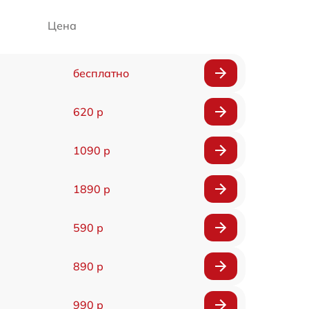
Цена
бесплатно
620 р
1090 р
1890 р
590 р
890 р
990 р