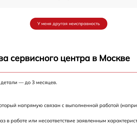
m
от 80 мин
У меня другая неисправность
от 80 мин
от 60 мин
ва сервисного центра в Москве
от 30 мин
 детали — до 3 месяцев.
от 70 мин
от 120 мин
который напрямую связан с выполненной работой (напри
от 50 мин
аз в работе или несоответствие заявленным характери
от 100 мин