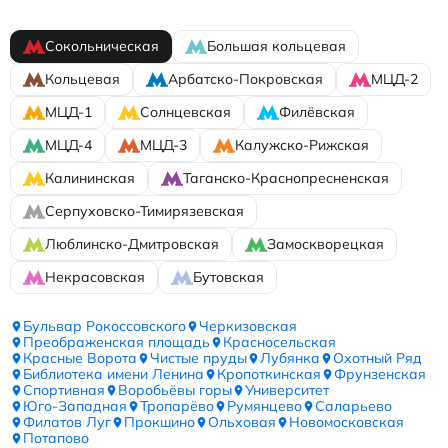
Сокольническая
Большая кольцевая
Кольцевая
Арбатско-Покровская
МЦД-2
МЦД-1
Солнцевская
Филёвская
МЦД-4
МЦД-3
Калужско-Рижская
Калининская
Таганско-Краснопресненская
Серпуховско-Тимирязевская
Люблинско-Дмитровская
Замоскворецкая
Некрасовская
Бутовская
Бульвар Рокоссовского
Черкизовская
Преображенская площадь
Красносельская
Красные Ворота
Чистые пруды
Лубянка
Охотный Ряд
Библиотека имени Ленина
Кропоткинская
Фрунзенская
Спортивная
Воробьёвы горы
Университет
Юго-Западная
Тропарёво
Румянцево
Саларьево
Филатов Луг
Прокшино
Ольховая
Новомосковская
Потапово