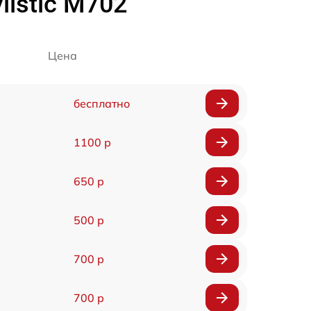
listic M702
Цена
бесплатно
1100 р
650 р
500 р
700 р
700 р