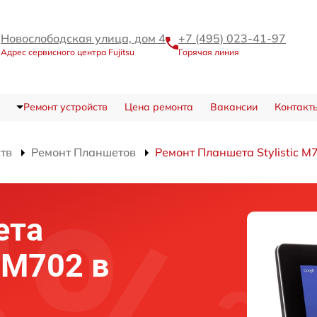
Новослободская улица, дом 4
+7 (495) 023-41-97
Адрес сервисного центра Fujitsu
Горячая линия
Ремонт устройств
Цена ремонта
Вакансии
Контакт
ств
Ремонт Планшетов
Ремонт Планшета Stylistic M
ета
c M702 в