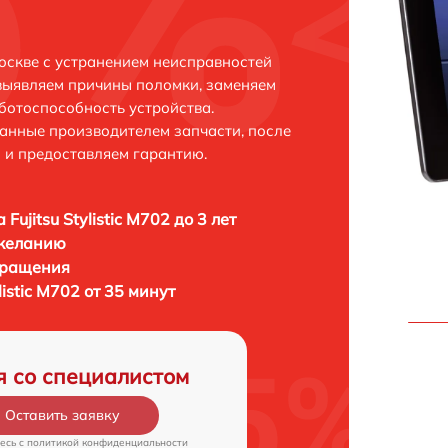
 Москве с устранением неисправностей
выявляем причины поломки, заменяем
ботоспособность устройства.
анные производителем запчасти, после
 и предоставляем гарантию.
Fujitsu Stylistic M702 до 3 лет
 желанию
бращения
listic M702 от 35 минут
я со специалистом
Оставить заявку
есь c
политикой конфиденциальности