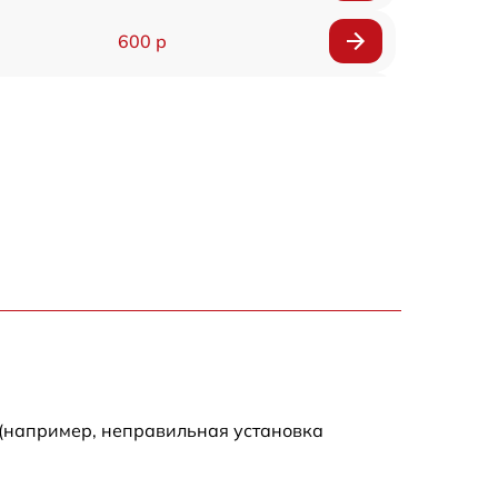
600 р
900 р
1100 р
500 р
800 р
1200 р
800 р
 (например, неправильная установка
500 р