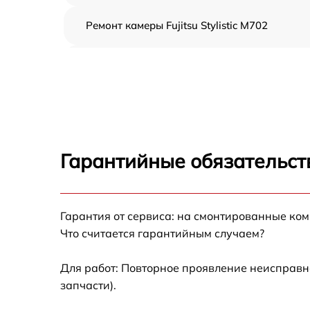
Ремонт камеры Fujitsu Stylistic M702
Чистка от пыли Fujitsu Stylistic M702
Замена стекла Fujitsu Stylistic M702
Замена динамика Fujitsu Stylistic M702
Гарантийные обязательст
Замена задней крышки Fujitsu Stylistic M702
Замена дисплея (экрана) Fujitsu Stylistic
Гарантия от сервиса: на смонтированные ко
M702
Что считается гарантийным случаем?
Замена корпуса Fujitsu Stylistic M702
Для работ: Повторное проявление неисправн
запчасти).
Замена аккумулятора Fujitsu Stylistic M702