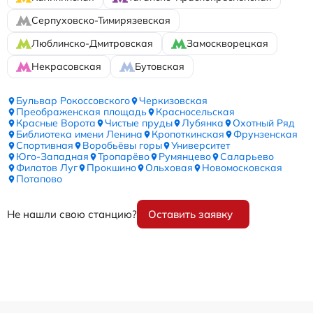
Серпуховско-Тимирязевская
Люблинско-Дмитровская
Замоскворецкая
Некрасовская
Бутовская
Бульвар Рокоссовского
Черкизовская
Преображенская площадь
Красносельская
Красные Ворота
Чистые пруды
Лубянка
Охотный Ряд
Библиотека имени Ленина
Кропоткинская
Фрунзенская
Спортивная
Воробьёвы горы
Университет
Юго-Западная
Тропарёво
Румянцево
Саларьево
Филатов Луг
Прокшино
Ольховая
Новомосковская
Потапово
Не нашли свою станцию?
Оставить заявку