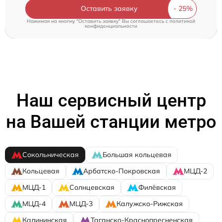
Оставить заявку
Нажимая на кнопку "Оставить заявку" Вы соглашаетесь c
политикой
конфиденциальности
Наш сервисный центр
на Вашей станции метро
Сокольническая
Большая кольцевая
Кольцевая
Арбатско-Покровская
МЦД-2
МЦД-1
Солнцевская
Филёвская
МЦД-4
МЦД-3
Калужско-Рижская
Калининская
Таганско-Краснопресненская