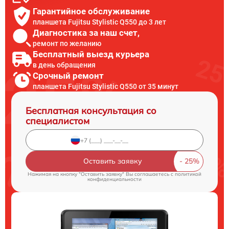
Гарантийное обслуживание
планшета Fujitsu Stylistic Q550 до 3 лет
Диагностика за наш счет,
ремонт по желанию
Бесплатный выезд курьера
в день обращения
Срочный ремонт
планшета Fujitsu Stylistic Q550 от 35 минут
Бесплатная консультация со
специалистом
Оставить заявку
Нажимая на кнопку "Оставить заявку" Вы соглашаетесь c
политикой
конфиденциальности