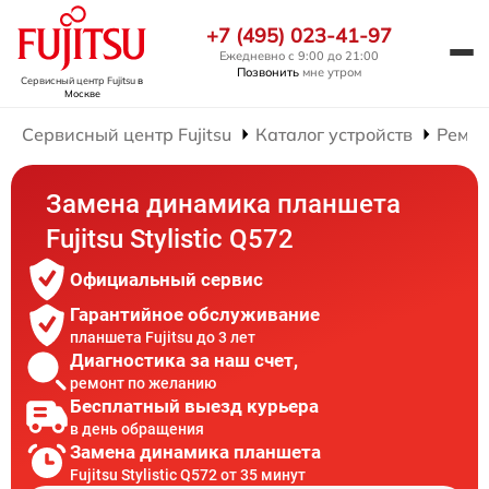
+7 (495) 023-41-97
Ежедневно с 9:00 до 21:00
Позвонить
мне утром
Сервисный центр Fujitsu
в
Москве
Сервисный центр Fujitsu
Каталог устройств
Ремон
Замена динамика планшета
Fujitsu Stylistic Q572
Официальный сервис
Гарантийное обслуживание
планшета Fujitsu до 3 лет
Диагностика за наш счет,
ремонт по желанию
Бесплатный выезд курьера
в день обращения
Замена динамика планшета
Fujitsu Stylistic Q572 от 35 минут