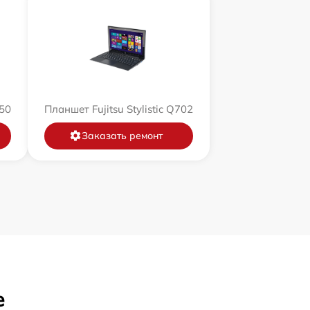
550
Планшет Fujitsu Stylistic Q702
Заказать ремонт
е