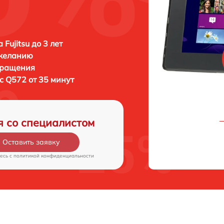
Fujitsu до 3 лет
 желанию
бращения
tic Q572 от 35 минут
я со специалистом
Оставить заявку
есь c
политикой конфиденциальности