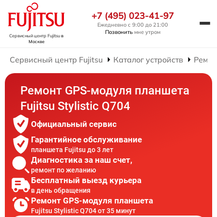
+7 (495) 023-41-97
Ежедневно с 9:00 до 21:00
Позвонить
мне утром
Сервисный центр Fujitsu
в
Москве
Сервисный центр Fujitsu
Каталог устройств
Ремон
Ремонт GPS-модуля планшета
Fujitsu Stylistic Q704
Официальный сервис
Гарантийное обслуживание
планшета Fujitsu до 3 лет
Диагностика за наш счет,
ремонт по желанию
Бесплатный выезд курьера
в день обращения
Ремонт GPS-модуля планшета
Fujitsu Stylistic Q704 от 35 минут