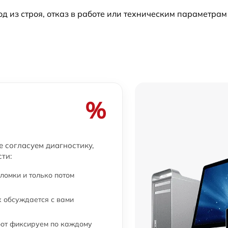
из строя, отказ в работе или техническим параметрам
от 90 мин
от 70 мин
от 50 мин
%
е согласуем диагностику,
ти:
ломки и только потом
 обсуждается с вами
бот фиксируем по каждому