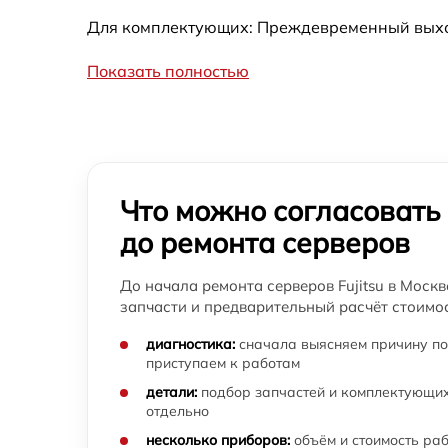
Настройка файрвола на сервере сервера
Для комплектующих: Преждевременный выход 
Fujitsu
Показать полностью
Замена жестких дисков сервера Fujitsu
Не передаются пакеты в vmware сервера
Fujitsu
Что можно согласовать
до ремонта серверов
До начала ремонта серверов Fujitsu в Москв
запчасти и предварительный расчёт стоимос
диагностика:
сначала выясняем причину по
приступаем к работам
детали:
подбор запчастей и комплектующих
отдельно
несколько приборов:
объём и стоимость ра