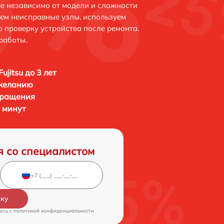
ве независимо от модели и сложности
яем неисправные узлы, используем
 проверку устройства после ремонта.
работы.
ujitsu до 3 лет
 желанию
бращения
5 минут
я со специалистом
вку
есь c
политикой конфиденциальности