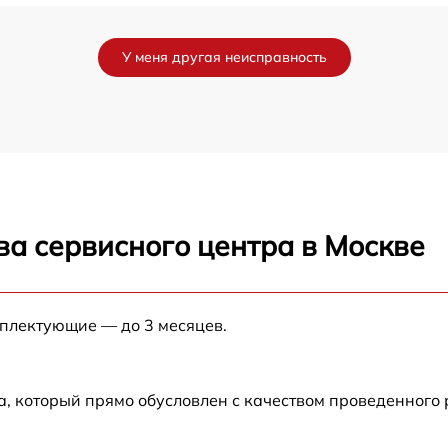
от 60 мин
У меня другая неисправность
от 90 мин
от 70 мин
от 90 мин
ва сервисного центра в Москве
от 100 мин
от 80 мин
мплектующие — до 3 месяцев.
от 70 мин
а, который прямо обусловлен с качеством проведенного
от 60 мин