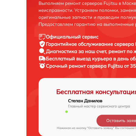
Выполняем ремонт серверов Fujitsu в Моск
неисправности. Устраняем поломки, замен
оригинальные запчасти и проводим полную
Предоставляем гарантию на выполненные 
Официальный сервис
Гарантийное обслуживание
сервера F
Диагностика за наш счет,
ремонт по
Бесплатный выезд курьера
в день о
Срочный ремонт
сервера Fujitsu от 3
Бесплатная консультаци
Степан Данилов
Главный мастер сервисного центра
Оставить зая
Нажимая на кнопку "Оставить заявку" Вы соглашает