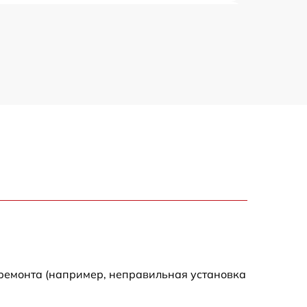
1920 р
1440 р
1440 р
1920 р
4500 р
4000 р
3200 р
 ремонта (например, неправильная установка
1440 р