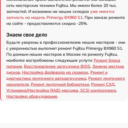
сеть мастерских техники Fujitsu. Мы имеем более 20 тыс.
запчастей. И возможно на наших складах
уже имеется
запчасть на модель Primergy BX960 S1
. При заказе ремонта
на сайте - предоставляется скидка -25%.
Знаем свое дело
Будьте уверены в профессионализме наших мастеров - они
с уверенностью выполнят ремонт Fujitsu Primergy BX960 S1.
По данным наших мастеров в Москве по ремонту Fujitsu,
наиболее востребованы следующие услуги:
Ремонт блока
питания
,
Восстановление загрузчика BIOS
,
Замена жестких
дисков
,
Настройка файрвола на сервере
,
Ремонт и
диагностика ленточного автозагрузчика
,
Ремонт ленточного
накопителя
,
Ремонт ленточной библиотеки
,
Ремонт СХД
,
Установка/Настройка RAID-массива, SCSI контроллера
,
Настройка оборудования
.