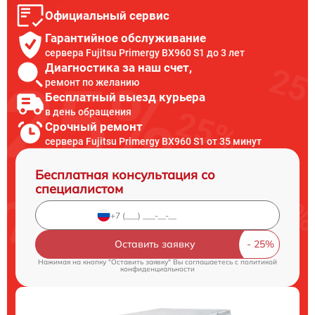
Официальный сервис
Гарантийное обслуживание
сервера Fujitsu Primergy BX960 S1 до 3 лет
Диагностика за наш счет,
ремонт по желанию
Бесплатный выезд курьера
в день обращения
Срочный ремонт
сервера Fujitsu Primergy BX960 S1 от 35 минут
Бесплатная консультация со
специалистом
Оставить заявку
Нажимая на кнопку "Оставить заявку" Вы соглашаетесь c
политикой
конфиденциальности