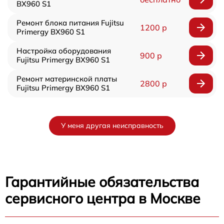
BX960 S1
Ремонт блока питания Fujitsu
1200 р
Primergy BX960 S1
Настройка оборудования
900 р
Fujitsu Primergy BX960 S1
Ремонт материнской платы
2800 р
Fujitsu Primergy BX960 S1
У меня другая неисправность
Гарантийные обязательства
сервисного центра в Москве