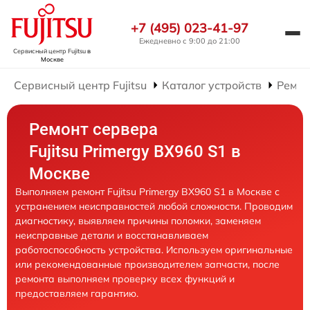
+7 (495) 023-41-97
Ежедневно с 9:00 до 21:00
Сервисный центр Fujitsu
в
Москве
Сервисный центр Fujitsu
Каталог устройств
Ремон
Ремонт сервера
Fujitsu Primergy BX960 S1 в
Москве
Выполняем ремонт Fujitsu Primergy BX960 S1 в Москве с
устранением неисправностей любой сложности. Проводим
диагностику, выявляем причины поломки, заменяем
неисправные детали и восстанавливаем
работоспособность устройства. Используем оригинальные
или рекомендованные производителем запчасти, после
ремонта выполняем проверку всех функций и
предоставляем гарантию.