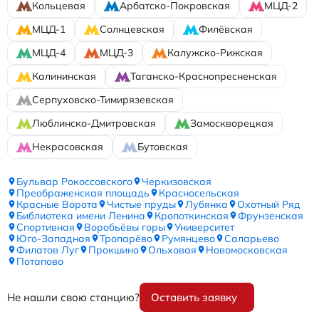
Кольцевая
Арбатско-Покровская
МЦД-2
МЦД-1
Солнцевская
Филёвская
МЦД-4
МЦД-3
Калужско-Рижская
Калининская
Таганско-Краснопресненская
Серпуховско-Тимирязевская
Люблинско-Дмитровская
Замоскворецкая
Некрасовская
Бутовская
Бульвар Рокоссовского
Черкизовская
Преображенская площадь
Красносельская
Красные Ворота
Чистые пруды
Лубянка
Охотный Ряд
Библиотека имени Ленина
Кропоткинская
Фрунзенская
Спортивная
Воробьёвы горы
Университет
Юго-Западная
Тропарёво
Румянцево
Саларьево
Филатов Луг
Прокшино
Ольховая
Новомосковская
Потапово
Не нашли свою станцию?
Оставить заявку