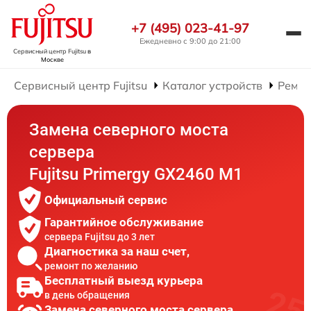
+7 (495) 023-41-97
Ежедневно с 9:00 до 21:00
Сервисный центр Fujitsu
в
Москве
Сервисный центр Fujitsu
Каталог устройств
Ремон
Замена северного моста
сервера
Fujitsu Primergy GX2460 M1
Официальный сервис
Гарантийное обслуживание
сервера Fujitsu до 3 лет
Диагностика за наш счет,
ремонт по желанию
Бесплатный выезд курьера
в день обращения
Замена северного моста сервера