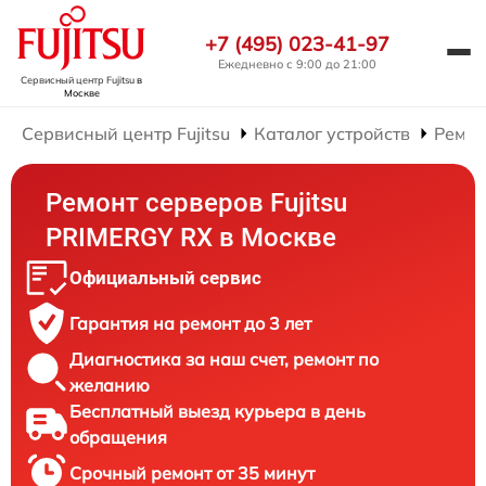
+7 (495) 023-41-97
Ежедневно с 9:00 до 21:00
Сервисный центр Fujitsu
в
Москве
Сервисный центр Fujitsu
Каталог устройств
Ремон
Ремонт серверов Fujitsu
PRIMERGY RX в Москве
Официальный сервис
Гарантия на ремонт до 3 лет
Диагностика за наш счет, ремонт по
желанию
Бесплатный выезд курьера в день
обращения
Срочный ремонт от 35 минут