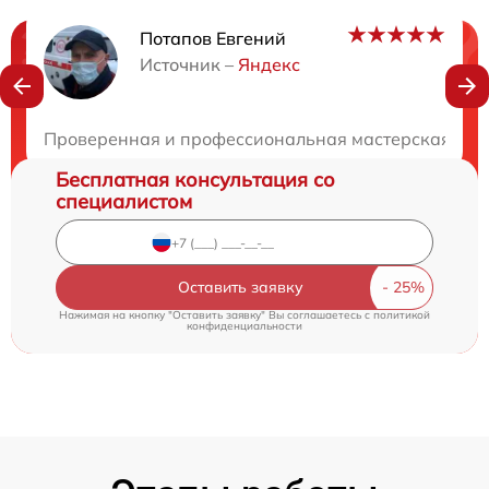
Потапов Евгений
Нужна консультация?
Источник –
Яндекс
Закажите бесплатную консультацию
Проверенная и профессиональная мастерская. Быс
Бесплатная консультация со
специалистом
Оставить заявку
Нажимая на кнопку "Оставить заявку" Вы соглашаетесь c
политикой
конфиденциальности