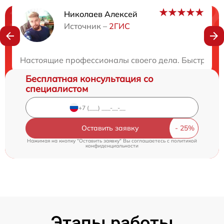
Николаев Алексей
Нужна консультация?
Источник –
2ГИС
Закажите бесплатную консультацию
Настоящие профессионалы своего дела. Быстро ве
Бесплатная консультация со
специалистом
Оставить заявку
Нажимая на кнопку "Оставить заявку" Вы соглашаетесь c
политикой
конфиденциальности
Этапы работы