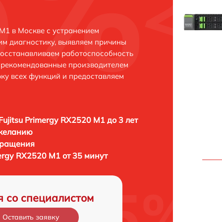
 M1 в Москве с устранением
м диагностику, выявляем причины
восстанавливаем работоспособность
и рекомендованные производителем
рку всех функций и предоставляем
Fujitsu Primergy RX2520 M1 до 3 лет
 желанию
бращения
mergy RX2520 M1 от 35 минут
я со специалистом
Оставить заявку