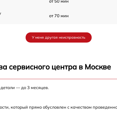
от 50 мин
y
от 70 мин
от 60 мин
У меня другая неисправность
от 90 мин
от 70 мин
ва сервисного центра в Москве
от 90 мин
 детали — до 3 месяцев.
от 100 мин
от 80 мин
ости, который прямо обусловлен с качеством проведенн