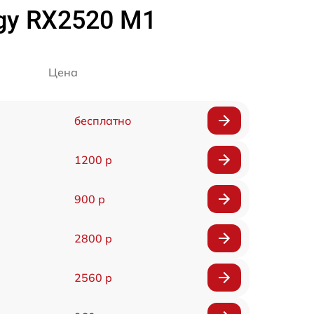
rgy RX2520 M1
Цена
бесплатно
1200 р
900 р
2800 р
2560 р