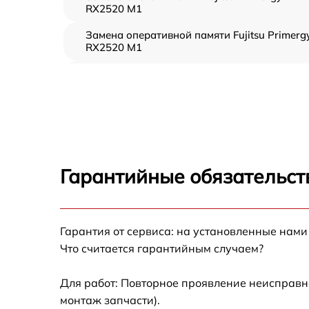
RX2520 M1
Замена оперативной памяти Fujitsu Primerg
RX2520 M1
Прошивка BIOS Fujitsu Primergy RX2520 M1
Замена северного моста Fujitsu Primergy
RX2520 M1
Установка/Настройка RAID-массива, SCSI
контроллера Fujitsu Primergy RX2520 M1
Гарантийные обязательст
Восстановление загрузчика BIOS Fujitsu
Primergy RX2520 M1
Гарантия от сервиса: на установленные нами
Ремонт СХД Fujitsu Primergy RX2520 M1
Что считается гарантийным случаем?
Ремонт ленточной библиотеки Fujitsu
Primergy RX2520 M1
Для работ: Повторное проявление неисправн
монтаж запчасти).
Ремонт ленточного накопителя Fujitsu