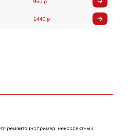
960 р
1440 р
1920 р
1440 р
1440 р
1920 р
4500 р
4000 р
ого ремонта (например, некорректный