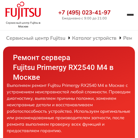
+7 (495) 023-41-97
Ежедневно с 9:00 до 21:00
Сервисный центр Fujitsu
в
Москве
Сервисный центр Fujitsu
Каталог устройств
Ремон
Ремонт сервера
Fujitsu Primergy RX2540 M4 в
Москве
Выполняем ремонт Fujitsu Primergy RX2540 M4 в Москве с
устранением неисправностей любой сложности. Проводим
диагностику, выявляем причины поломки, заменяем
неисправные детали и восстанавливаем
работоспособность устройства. Используем оригинальные
или рекомендованные производителем запчасти, после
ремонта выполняем проверку всех функций и
предоставляем гарантию.