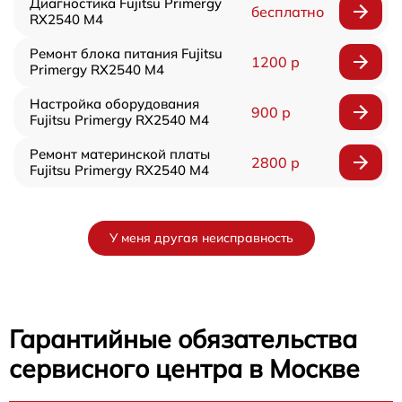
Диагностика Fujitsu Primergy
бесплатно
RX2540 M4
Ремонт блока питания Fujitsu
1200 р
Primergy RX2540 M4
Настройка оборудования
900 р
Fujitsu Primergy RX2540 M4
Ремонт материнской платы
2800 р
Fujitsu Primergy RX2540 M4
У меня другая неисправность
Гарантийные обязательства
сервисного центра в Москве