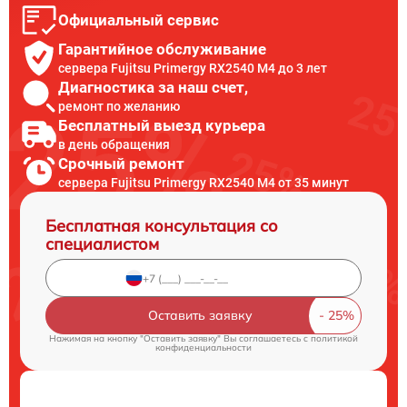
Официальный сервис
Гарантийное обслуживание
сервера Fujitsu Primergy RX2540 M4 до 3 лет
Диагностика за наш счет,
ремонт по желанию
Бесплатный выезд курьера
в день обращения
Срочный ремонт
сервера Fujitsu Primergy RX2540 M4 от 35 минут
Бесплатная консультация со
специалистом
Оставить заявку
Нажимая на кнопку "Оставить заявку" Вы соглашаетесь c
политикой
конфиденциальности