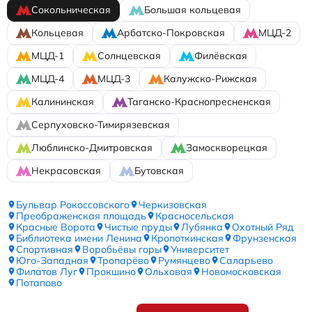
Сокольническая
Большая кольцевая
Кольцевая
Арбатско-Покровская
МЦД-2
МЦД-1
Солнцевская
Филёвская
МЦД-4
МЦД-3
Калужско-Рижская
Калининская
Таганско-Краснопресненская
Серпуховско-Тимирязевская
Люблинско-Дмитровская
Замоскворецкая
Некрасовская
Бутовская
Бульвар Рокоссовского
Черкизовская
Преображенская площадь
Красносельская
Красные Ворота
Чистые пруды
Лубянка
Охотный Ряд
Библиотека имени Ленина
Кропоткинская
Фрунзенская
Спортивная
Воробьёвы горы
Университет
Юго-Западная
Тропарёво
Румянцево
Саларьево
Филатов Луг
Прокшино
Ольховая
Новомосковская
Потапово