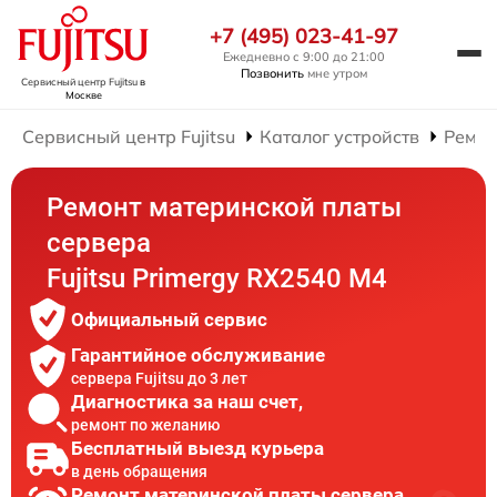
+7 (495) 023-41-97
Ежедневно с 9:00 до 21:00
Позвонить
мне утром
Сервисный центр Fujitsu
в
Москве
Сервисный центр Fujitsu
Каталог устройств
Ремон
Ремонт материнской платы
сервера
Fujitsu Primergy RX2540 M4
Официальный сервис
Гарантийное обслуживание
сервера Fujitsu до 3 лет
Диагностика за наш счет,
ремонт по желанию
Бесплатный выезд курьера
в день обращения
Ремонт материнской платы сервера