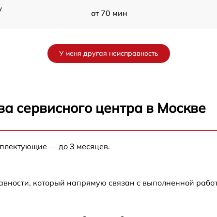
y
от 70 мин
от 60 мин
У меня другая неисправность
от 90 мин
от 70 мин
ва сервисного центра в Москве
от 90 мин
мплектующие — до 3 месяцев.
от 100 мин
от 80 мин
авности, который напрямую связан с выполненной рабо
от 70 мин