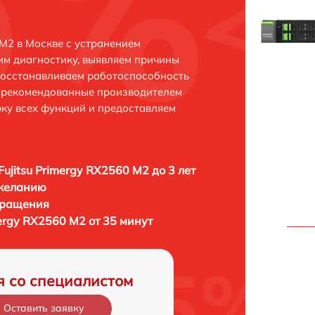
 M2 в Москве с устранением
м диагностику, выявляем причины
восстанавливаем работоспособность
и рекомендованные производителем
рку всех функций и предоставляем
Fujitsu Primergy RX2560 M2 до 3 лет
 желанию
бращения
mergy RX2560 M2 от 35 минут
я со специалистом
Оставить заявку