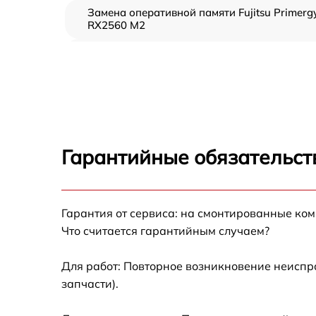
Замена оперативной памяти Fujitsu Primerg
RX2560 M2
Прошивка BIOS Fujitsu Primergy RX2560 M2
Замена северного моста Fujitsu Primergy
RX2560 M2
Установка/Настройка RAID-массива, SCSI
контроллера Fujitsu Primergy RX2560 M2
Гарантийные обязательст
Восстановление загрузчика BIOS Fujitsu
Primergy RX2560 M2
Гарантия от сервиса: на смонтированные ко
Ремонт СХД Fujitsu Primergy RX2560 M2
Что считается гарантийным случаем?
Ремонт ленточной библиотеки Fujitsu
Primergy RX2560 M2
Для работ: Повторное возникновение неиспр
запчасти).
Ремонт ленточного накопителя Fujitsu
Primergy RX2560 M2