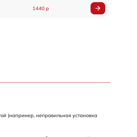
1440 р
1920 р
1440 р
1440 р
1920 р
4500 р
4000 р
той (например, неправильная установка
3200 р