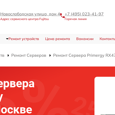
Новослободская улица, дом 4
+7 (495) 023-41-97
Адрес сервисного центра Fujitsu
Горячая линия
Ремонт устройств
Цена ремонта
Вакансии
Контакт
ств
Ремонт Серверов
Ремонт Сервера Primergy RX4
ервера
y
Москве