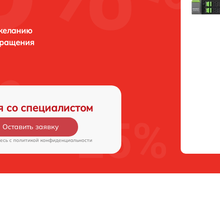
 желанию
бращения
я со специалистом
Оставить заявку
есь c
политикой конфиденциальности