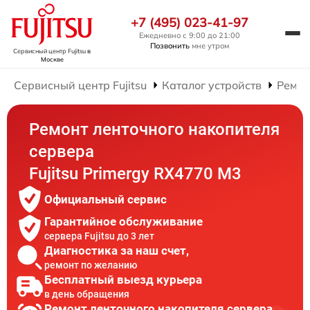
+7 (495) 023-41-97
Ежедневно с 9:00 до 21:00
Позвонить
мне утром
Сервисный центр Fujitsu
в
Москве
Сервисный центр Fujitsu
Каталог устройств
Ремон
Ремонт ленточного накопителя
сервера
Fujitsu Primergy RX4770 M3
Официальный сервис
Гарантийное обслуживание
сервера Fujitsu до 3 лет
Диагностика за наш счет,
ремонт по желанию
Бесплатный выезд курьера
в день обращения
Ремонт ленточного накопителя сервера