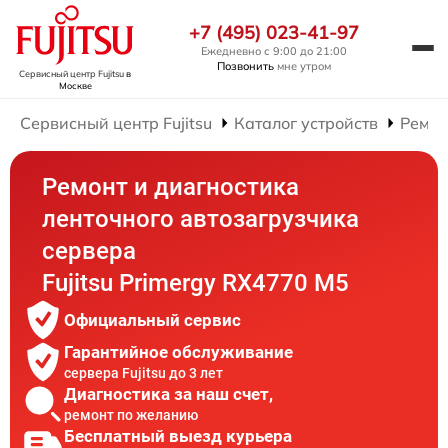
+7 (495) 023-41-97
Ежедневно с 9:00 до 21:00
Позвонить
мне утром
Сервисный центр Fujitsu
в
Москве
Сервисный центр Fujitsu
Каталог устройств
Ремон
Ремонт и диагностика
ленточного автозагрузчика
сервера
Fujitsu Primergy RX4770 M5
Официальный сервис
Гарантийное обслуживание
сервера Fujitsu до 3 лет
Диагностика за наш счет,
ремонт по желанию
Бесплатный выезд курьера