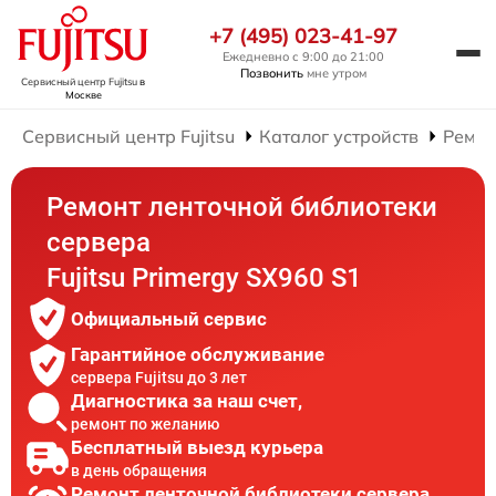
+7 (495) 023-41-97
Ежедневно с 9:00 до 21:00
Позвонить
мне утром
Сервисный центр Fujitsu
в
Москве
Сервисный центр Fujitsu
Каталог устройств
Ремон
Ремонт ленточной библиотеки
сервера
Fujitsu Primergy SX960 S1
Официальный сервис
Гарантийное обслуживание
сервера Fujitsu до 3 лет
Диагностика за наш счет,
ремонт по желанию
Бесплатный выезд курьера
в день обращения
Ремонт ленточной библиотеки сервера