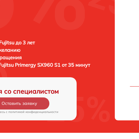
ujitsu до 3 лет
 желанию
бращения
Fujitsu Primergy SX960 S1 от 35 минут
я со специалистом
Оставить заявку
есь c
политикой конфиденциальности