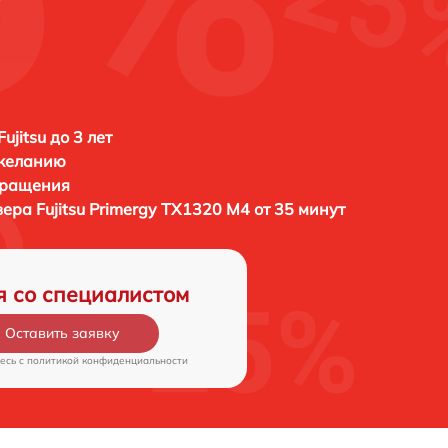
ujitsu до 3 лет
 желанию
бращения
вера
Fujitsu Primergy TX1320 M4 от 35 минут
я со специалистом
Оставить заявку
есь c
политикой конфиденциальности