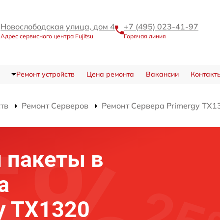
Новослободская улица, дом 4
+7 (495) 023-41-97
Адрес сервисного центра Fujitsu
Горячая линия
Ремонт устройств
Цена ремонта
Вакансии
Контакт
ств
Ремонт Серверов
Ремонт Сервера Primergy TX1
 пакеты в
а
gy TX1320