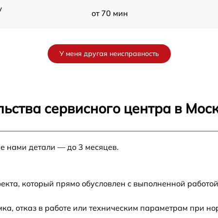
y
от 70 мин
от 60 мин
У меня другая неисправность
от 90 мин
от 70 мин
ьства сервисного центра в Мос
от 90 мин
е нами детали — до 3 месяцев.
от 100 мин
от 80 мин
екта, который прямо обусловлен с выполненной работой
от 70 мин
ка, отказ в работе или техническим параметрам при н