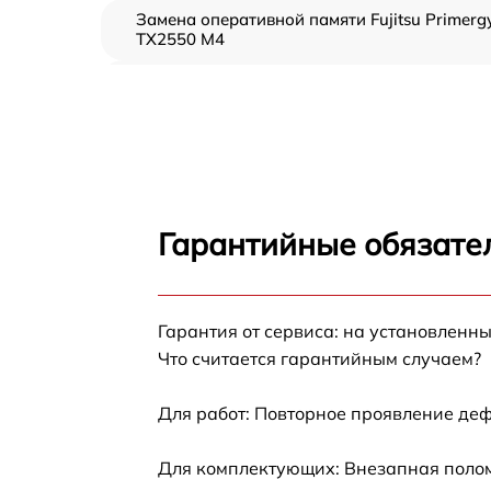
Замена оперативной памяти Fujitsu Primerg
TX2550 M4
Прошивка BIOS Fujitsu Primergy TX2550 M4
Замена северного моста Fujitsu Primergy
TX2550 M4
Установка/Настройка RAID-массива, SCSI
контроллера Fujitsu Primergy TX2550 M4
Гарантийные обязател
Восстановление загрузчика BIOS Fujitsu
Primergy TX2550 M4
Гарантия от сервиса: на установленны
Ремонт СХД Fujitsu Primergy TX2550 M4
Что считается гарантийным случаем?
Ремонт ленточной библиотеки Fujitsu
Primergy TX2550 M4
Для работ: Повторное проявление деф
Ремонт ленточного накопителя Fujitsu
Для комплектующих: Внезапная полом
Primergy TX2550 M4