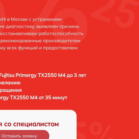
 M4 в Москве с устранением
м диагностику, выявляем причины
восстанавливаем работоспособность
и рекомендованные производителем
рку всех функций и предоставляем
Fujitsu Primergy TX2550 M4 до 3 лет
 желанию
бращения
mergy TX2550 M4 от 35 минут
я со специалистом
Оставить заявку