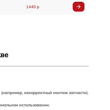
1440 р
1920 р
1440 р
1440 р
кве
1920 р
4500 р
4000 р
 (например, некорректный монтаж запчасти).
3200 р
ормальном использовании.