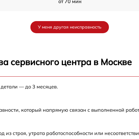
от 70 мин
от 60 мин
У меня другая неисправность
4S
от 90 мин
от 70 мин
ва сервисного центра в Москве
от 90 мин
 детали — до 3 месяцев.
от 100 мин
от 80 мин
авности, который напрямую связан с выполненной рабо
c
от 70 мин
из строя, утрата работоспособности или несоответств