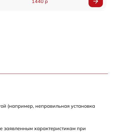
1440 р
1920 р
1440 р
1440 р
1920 р
4500 р
4000 р
той (например, неправильная установка
3200 р
ие заявленным характеристикам при