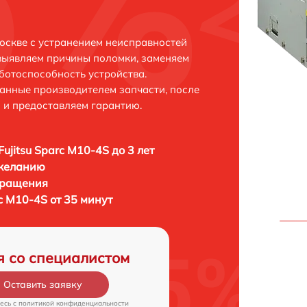
Москве с устранением неисправностей
выявляем причины поломки, заменяем
ботоспособность устройства.
анные производителем запчасти, после
 и предоставляем гарантию.
Fujitsu Sparc M10-4S до 3 лет
 желанию
бращения
rc M10-4S от 35 минут
я со специалистом
Оставить заявку
есь c
политикой конфиденциальности