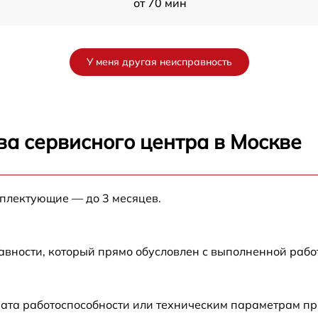
от 70 мин
от 60 мин
У меня другая неисправность
2
от 90 мин
от 70 мин
ва сервисного центра в Москве
от 90 мин
мплектующие — до 3 месяцев.
от 100 мин
от 80 мин
авности, который прямо обусловлен с выполненной рабо
c
от 70 мин
ата работоспособности или техническим параметрам пр