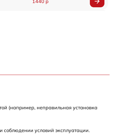
1440 р
1920 р
1440 р
1440 р
1920 р
4500 р
4000 р
той (например, неправильная установка
3200 р
и соблюдении условий эксплуатации.