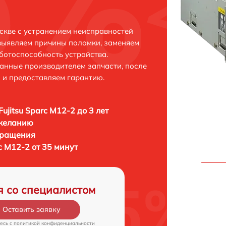
оскве с устранением неисправностей
выявляем причины поломки, заменяем
ботоспособность устройства.
анные производителем запчасти, после
 и предоставляем гарантию.
ujitsu Sparc M12-2 до 3 лет
 желанию
бращения
rc M12-2 от 35 минут
я со специалистом
Оставить заявку
есь c
политикой конфиденциальности