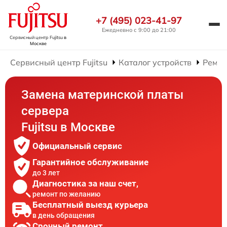
+7 (495) 023-41-97
Ежедневно с 9:00 до 21:00
Сервисный центр Fujitsu
в
Москве
Сервисный центр Fujitsu
Каталог устройств
Ремон
Замена материнской платы
сервера
Fujitsu в Москве
Официальный сервис
Гарантийное обслуживание
до 3 лет
Диагностика за наш счет,
ремонт по желанию
Бесплатный выезд курьера
в день обращения
Срочный ремонт