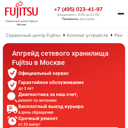
+7 (495) 023-41-97
Ежедневно с 9:00 до 21:00
Позвонить
мне утром
Сервисный центр Fujitsu
в
Москве
Сервисный центр Fujitsu
Каталог устройств
Ремон
Апгрейд сетевого хранилища
Fujitsu в Москве
Официальный сервис
Гарантийное обслуживание
до 3 лет
Диагностика за наш счет,
ремонт по желанию
Бесплатный выезд курьера
в день обращения
Срочный ремонт
от 35 минут