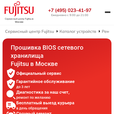
+7 (495) 023-41-97
Ежедневно с 9:00 до 21:00
Сервисный центр Fujitsu
в
Москве
Сервисный центр Fujitsu
Каталог устройств
Ремон
Прошивка BIOS сетевого
хранилища
Fujitsu в Москве
Официальный сервис
Гарантийное обслуживание
до 3 лет
Диагностика за наш счет,
ремонт по желанию
Бесплатный выезд курьера
в день обращения
Срочный ремонт