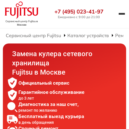
+7 (495) 023-41-97
Ежедневно с 9:00 до 21:00
Сервисный центр Fujitsu
в
Москве
Сервисный центр Fujitsu
Каталог устройств
Ремон
Замена кулера сетевого
хранилища
Fujitsu в Москве
Официальный сервис
Гарантийное обслуживание
до 3 лет
Диагностика за наш счет,
ремонт по желанию
Бесплатный выезд курьера
в день обращения
Срочный ремонт